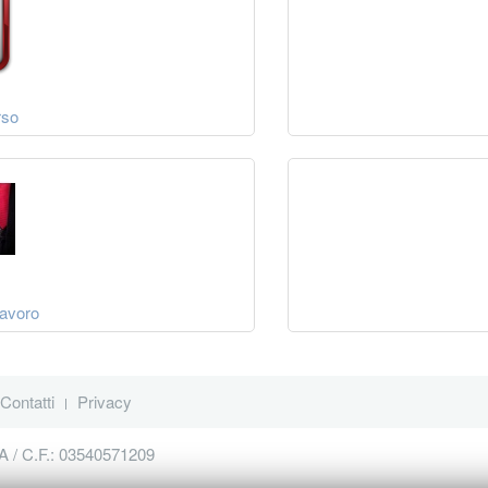
rso
lavoro
Contatti
Privacy
VA / C.F.: 03540571209