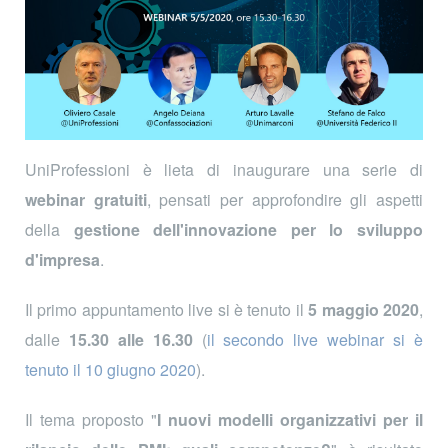
UniProfessioni è lieta di inaugurare una serie di
webinar gratuiti
, pensati per approfondire gli aspetti
della
gestione dell'innovazione per lo sviluppo
d'impresa
.
Il primo appuntamento live si è tenuto il
5 maggio 2020
,
dalle
15.30 alle 16.30
(
il secondo live webinar si è
tenuto il 10 giugno 2020
).
Il tema proposto "
I nuovi modelli organizzativi per il